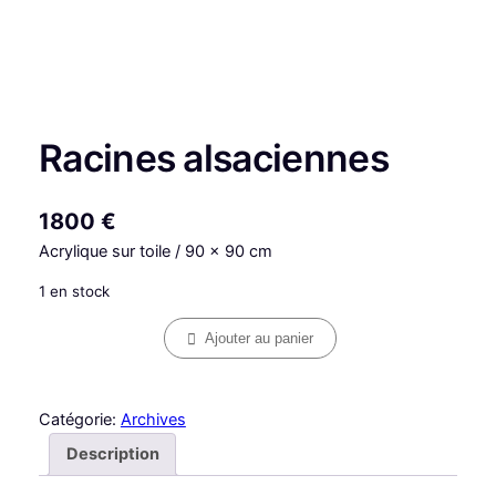
Racines alsaciennes
1800
€
Acrylique sur toile / 90 x 90 cm
1 en stock
q
Ajouter au panier
u
a
n
Catégorie:
Archives
t
Description
i
t