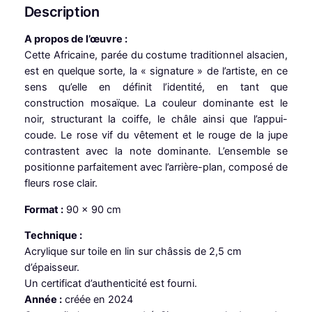
é
Description
d
e
A propos de l’œuvre :
R
Cette Africaine, parée du costume traditionnel alsacien,
a
est en quelque sorte, la « signature » de l’artiste, en ce
c
sens qu’elle en définit l’identité, en tant que
i
construction mosaïque. La couleur dominante est le
n
noir, structurant la coiffe, le châle ainsi que l’appui-
e
coude. Le rose vif du vêtement et le rouge de la jupe
s
contrastent avec la note dominante. L’ensemble se
a
positionne parfaitement avec l’arrière-plan, composé de
l
fleurs rose clair.
s
Format :
90 x 90 cm
a
c
Technique :
i
Acrylique sur toile en lin sur châssis de 2,5 cm
e
d’épaisseur.
n
Un certificat d’authenticité est fourni.
n
Année :
créée en 2024
e