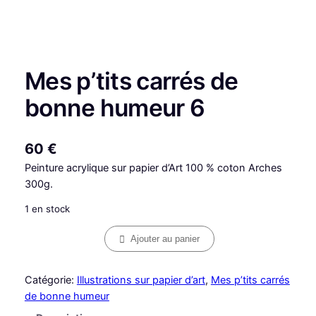
Mes p’tits carrés de
bonne humeur 6
60
€
Peinture acrylique sur papier d’Art 100 % coton Arches
300g.
1 en stock
q
Ajouter au panier
u
a
Catégorie:
Illustrations sur papier d’art
, 
Mes p’tits carrés
n
de bonne humeur
t
i