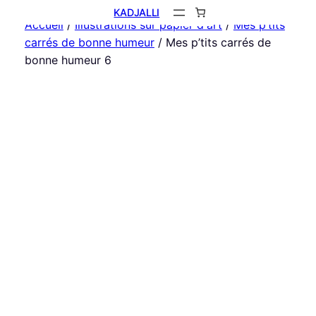
KADJALLI
Accueil
/
Illustrations sur papier d'art
/
Mes p’tits
carrés de bonne humeur
/ Mes p’tits carrés de
bonne humeur 6