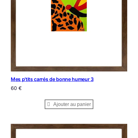
d
e
b
o
n
n
e
h
u
m
e
Mes p’tits carrés de bonne humeur 3
u
60
€
r
6
Ajouter au panier