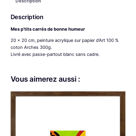
Description
t
é
Description
d
e
Mes p’tits carrés de bonne humeur
M
20 x 20 cm, peinture acrylique sur papier d’Art 100 %
e
coton Arches 300g.
s
Livré avec passe-partout blanc sans cadre.
p
’
t
i
Vous aimerez aussi :
t
s
c
a
r
r
é
s